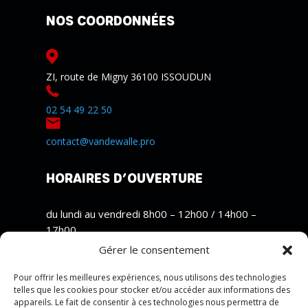
NOS COORDONNÉES
ZI, route de Migny 36100 ISSOUDUN
02 54 49 22 50
contact@vandewalle.pro
HORAIRES D’OUVERTURE
du lundi au vendredi 8h00 – 12h00 / 14h00 –
17h00
Gérer le consentement
SUIVEZ-NOUS
Pour offrir les meilleures expériences, nous utilisons des technologies
telles que les cookies pour stocker et/ou accéder aux informations des
appareils. Le fait de consentir à ces technologies nous permettra de